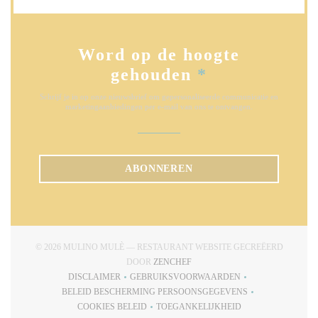
Word op de hoogte
gehouden
*
Schrijf je in op onze nieuwsbrief om gepersonaliseerde communicatie en
marketingaanbiedingen per e-mail van ons te ontvangen.
ABONNEREN
© 2026 MULINO MULÈ — RESTAURANT WEBSITE GECREËERD
((OPENT IN EEN NIEUW VENSTE
DOOR
ZENCHEF
DISCLAIMER
GEBRUIKSVOORWAARDEN
((OPENT IN EEN NIEUW VENSTER))
((OPENT IN EEN NIEUW VENSTE
BELEID BESCHERMING PERSOONSGEGEVENS
((OPENT IN EEN NIEUW VENSTER))
COOKIES BELEID
TOEGANKELIJKHEID
((OPENT IN EEN NIEUW VENSTER))
((OPENT IN EEN NIEUW VENS