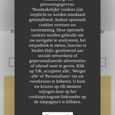
persoonsgegevens.
'Noodzakelijke' cookies zijn
verplicht en worden standaard
geïnstalleerd. Andere optionele
03/12/2018
cookies vereisen uw
toestemming. Deze optionele
Mulino Mulé // La #TTBonne Table de
cookies worden gebruikt om
la semaine
uw navigatie te analyseren, het
sitepubliek te meten, functies te
bieden (bijv. gerelateerd aan
sociale netwerken) of
gepersonaliseerde advertenties
((OPENT IN EEN NIEUW
LEES HET ARTIKEL
of inhoud weer te geven. Klik
op 'OK, accepteer alle', 'Weiger
alle' of 'Personaliseer' om uw
voorkeuren te beheren. U kunt
uw keuzes op elk moment
Plattegrond en Contact
wijzigen door op het
cookiepictogram linksonder op
de sitepagina's te klikken.
((opent in een nie
25 Rue Sainte-Marthe 75010 Paris