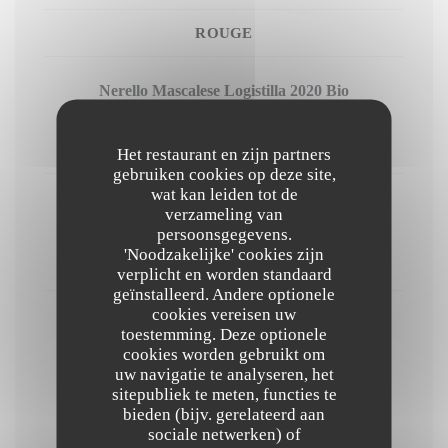
ROUGE
Nerello Mascalese Logistilla 2020 Bio
36,00 EUR
75cl - Ve.
Het restaurant en zijn partners
gebruiken cookies op deze site,
wat kan leiden tot de
Syrah Vitese Colomba Bianca 2021 Bio
verzameling van
persoonsgegevens.
28,00 EUR
'Noodzakelijke' cookies zijn
75cl - Ve.
verplicht en worden standaard
geïnstalleerd. Andere optionele
cookies vereisen uw
Nero D'avola PASSIONE 2021
toestemming. Deze optionele
cookies worden gebruikt om
32,00 EUR
uw navigatie te analyseren, het
75cl - Ve.
sitepubliek te meten, functies te
bieden (bijv. gerelateerd aan
sociale netwerken) of
Digiestif