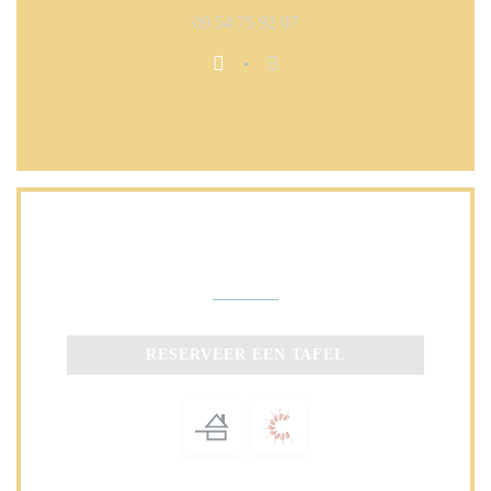
09 54 75 92 07
Facebook ((opent in een nieuw ven
Instagram ((opent in een ni
Neem contact met ons op
RESERVEER EEN TAFEL