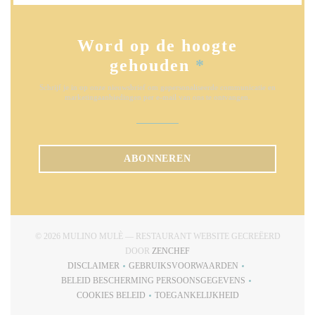
Word op de hoogte
gehouden
*
Schrijf je in op onze nieuwsbrief om gepersonaliseerde communicatie en
marketingaanbiedingen per e-mail van ons te ontvangen.
ABONNEREN
© 2026 MULINO MULÈ — RESTAURANT WEBSITE GECREËERD
((OPENT IN EEN NIEUW VENSTE
DOOR
ZENCHEF
DISCLAIMER
GEBRUIKSVOORWAARDEN
((OPENT IN EEN NIEUW VENSTER))
((OPENT IN EEN NIEUW VENSTE
BELEID BESCHERMING PERSOONSGEGEVENS
((OPENT IN EEN NIEUW VENSTER))
COOKIES BELEID
TOEGANKELIJKHEID
((OPENT IN EEN NIEUW VENSTER))
((OPENT IN EEN NIEUW VENS