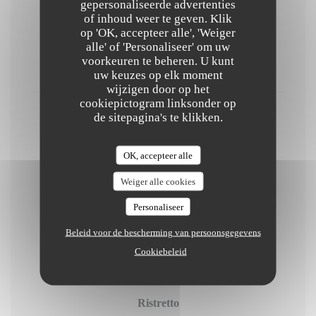
gepersonaliseerde advertenties
of inhoud weer te geven. Klik
op 'OK, accepteer alle', 'Weiger
alle' of 'Personaliseer' om uw
Limoncello
voorkeuren te beheren. U kunt
6,00 EUR
uw keuzes op elk moment
wijzigen door op het
cookiepictogram linksonder op
de sitepagina's te klikken.
Amaretto
6,00 EUR
OK, accepteer alle
Weiger alle cookies
Grappa
6,00 EUR
Personaliseer
Beleid voor de bescherming van persoonsgegevens
Cafe
Cookiebeleid
Ristretto