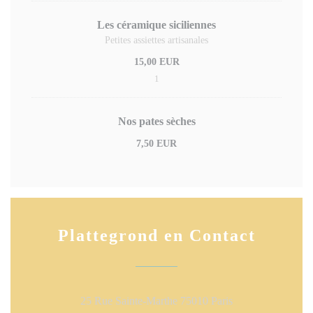
Les céramique siciliennes
Petites assiettes artisanales
15,00 EUR
1
Nos pates sèches
7,50 EUR
Plattegrond en Contact
((opent in een nie
25 Rue Sainte-Marthe 75010 Paris