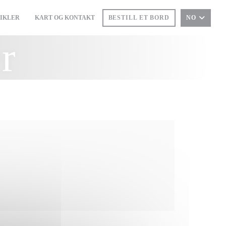
IKLER
KART OG KONTAKT
BESTILL ET BORD
NO
((ÅPNER I ET NYTT VINDU))
r