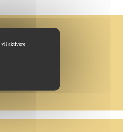
 vil aktivere
indu))
vindu))