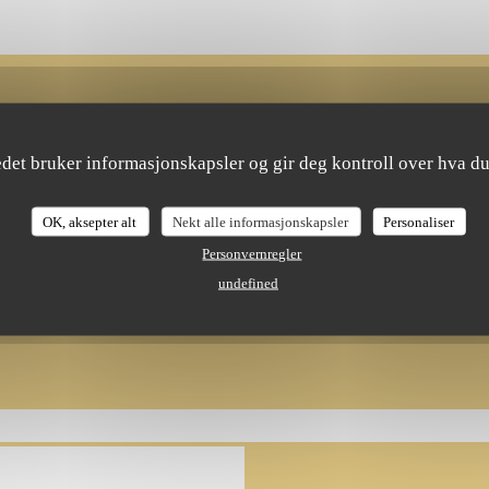
Kart og Kontakt
edet bruker informasjonskapsler og gir deg kontroll over hva du
((åpner i et nytt v
25 Rue Sainte-Marthe 75010 Paris
OK, aksepter alt
Nekt alle informasjonskapsler
Personaliser
Personvernregler
09 54 75 92 07
undefined
Facebook ((åpner i et nytt vindu))
Instagram ((åpner i et nytt 