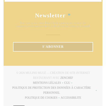
Newsletter
*
Inscrivez-vous à notre lettre d'information pour recevoir des
communications personnalisées et des offres marketing par courriel.
S'ABONNER
© 2026 MULINO MULÈ — CRÉATION DE SITE INTERNET
((OUVRE UNE NOUVELLE
RESTAURANT AVEC
ZENCHEF
MENTIONS LÉGALES
CGU
((OUVRE UNE NOUVELLE FENÊTRE))
((OUVRE UNE NOUVELLE FE
POLITIQUE DE PROTECTION DES DONNÉES À CARACTÈRE
((OUVRE UNE NOUVELLE FENÊTRE))
PERSONNEL
POLITIQUE DE COOKIES
ACCESSIBILITE
((OUVRE UNE NOUVELLE FENÊTRE))
((OUVRE UNE NOUVELLE 