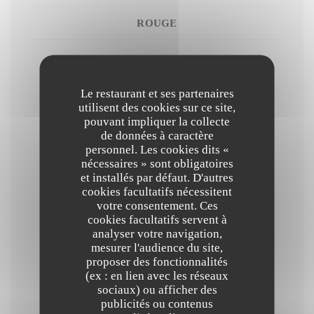
ROUGE
Nerello Mascalese Logistilla 2020 Bio
36,00 EUR
Le restaurant et ses partenaires
75cl - Ve.
utilisent des cookies sur ce site,
pouvant impliquer la collecte
de données à caractère
Syrah Vitese Colomba Bianca 2021 Bio
personnel. Les cookies dits «
nécessaires » sont obligatoires
28,00 EUR
et installés par défaut. D'autres
75cl - Ve.
cookies facultatifs nécessitent
votre consentement. Ces
cookies facultatifs servent à
Nero D'avola PASSIONE 2021
analyser votre navigation,
mesurer l'audience du site,
32,00 EUR
proposer des fonctionnalités
75cl - Ve.
(ex : en lien avec les réseaux
sociaux) ou afficher des
publicités ou contenus
Digiestif