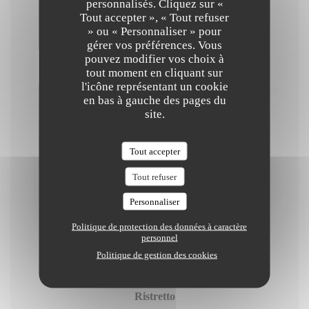
personnalisés. Cliquez sur «
Tout accepter », « Tout refuser
» ou « Personnaliser » pour
gérer vos préférences. Vous
Limoncello
pouvez modifier vos choix à
6,00 EUR
tout moment en cliquant sur
l'icône représentant un cookie
en bas à gauche des pages du
site.
Amaretto
6,00 EUR
Tout accepter
Tout refuser
Grappa
6,00 EUR
Personnaliser
Politique de protection des données à caractère
personnel
Cafe
Politique de gestion des cookies
Ristretto