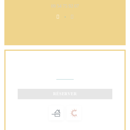
09 54 75 92 07
Facebook ((ouvre une nouvelle fen
Instagram ((ouvre une nouve
Nous contacter
RÉSERVER