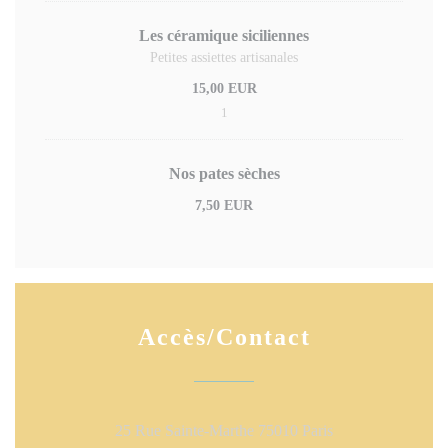
Les céramique siciliennes
Petites assiettes artisanales
15,00 EUR
1
Nos pates sèches
7,50 EUR
Accès/Contact
((ouvre une nouvel
25 Rue Sainte-Marthe 75010 Paris