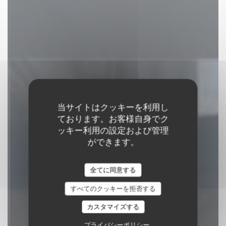
当サイトはクッキーを利用し
ております。お客様自身でク
ッキー利用の設定および管理
ができます。
MULINO MULÈ
全てに同意する
MOULIN & BISTROT
|
PARIS
すべてのクッキーを拒否する
予約
カスタマイズする
プライバシーポリシー