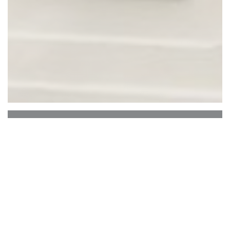
MULINO MULÈ
小麦の周り
花崗岩の石