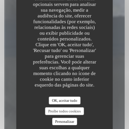
opcionais servem para analisar
sua navegação, medir a
audiência do site, oferecer
funcionalidades (por exemplo,
relacionadas às redes sociais)
MULINO MULÈ
ou exibir publicidade ou
conteúdos personalizados.
Clique em 'OK, aceitar tudo',
|
PARIS
'Recusar tudo' ou 'Personalizar'
para gerenciar suas
preferências. Você pode alterar
RESERVAR UMA MESA
suas escolhas a qualquer
momento clicando no ícone de
cookie no canto inferior
esquerdo das páginas do site.
OK, aceitar tudo
Proíbe todos cookies
Personalizar